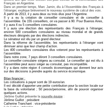
Français en Argentine.
Dans un premier temps, Marc Jamin, élu à l’Assemblée des Français à
l’étranger, explique brièvement le nouveau système de calcul des voix.
À partir de 2013, il y aura deux ou trois élus pour l’Argentine.
Il y a eu la création de conseiller consulaire et de conseiller à
l’assemblée. De 155 conseillers, on va passer à 90. Pour Buenos Aires,
il y aura 4 ou 5 conseillers consulaires.
Il y aura une élection des représentants des Français à l’étranger,
environ 500 conseillers consulaires au niveau mondial et de grands
électeurs désignés par des élections indirectes.
Le sénateur est élu par un grand électeur.
Dans la réforme de l’assemblée, les représentants à l’étranger vont
diminuer ainsi que leur champ d’action.
Les 400 conseillers consulaires élus voteront pour les représentants à
l’assemblée.
Dans notre zone, 7 pays éliront 3 conseillers consulaires.
Le conseiller consulaire siégera au consulat. Le conseiller qui est élu à
l’assemblée peut aussi siéger au consulat, pas incompatible.
Il y a dans notre région 4 conseils économiques qui donnent leur avis
sur des décisions à prendre auprès du service économique.
Bilan financier :
Les cotisations à payer sont de 19 euros/an.
Il est décidé d’apporter une petite contribution pour la section locale sur
la base du volontariat ;
50 pesos/personne, afin de pouvoir organiser
quelques actions.
Jérôme Guillot présente la
nouvelle équipe
:
Jérôme Guillot ; président
Catherine Tranchant : vice-présidente