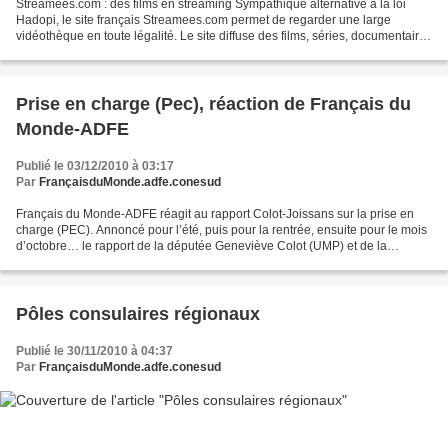
Streamees.com : des films en streaming Sympathique alternative à la loi
Hadopi, le site français Streamees.com permet de regarder une large
vidéothèque en toute légalité. Le site diffuse des films, séries, documentaires
et dessins animés tombés dans le...
Prise en charge (Pec), réaction de Français du
Monde-ADFE
Publié le 03/12/2010 à 03:17
Par
FrançaisduMonde.adfe.conesud
Français du Monde-ADFE réagit au rapport Colot-Joissans sur la prise en
charge (PEC). Annoncé pour l’été, puis pour la rentrée, ensuite pour le mois
d’octobre… le rapport de la députée Geneviève Colot (UMP) et de la
sénatrice Sophie Joissains (UMP) sur...
Pôles consulaires régionaux
Publié le 30/11/2010 à 04:37
Par
FrançaisduMonde.adfe.conesud