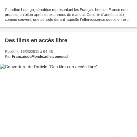
Claudine Lepage, sénatrice représentant les Français hors de France nous
propose un bilan après deux années de mandat. Cette fin d'année a été,
comme souvent, une période durant laquelle l’effervescence quotidienne et
le travail s’effacent petit à petit,...
Des films en accès libre
Publié le 15/03/2011 à 04:48
Par
FrançaisduMonde.adfe.conesud